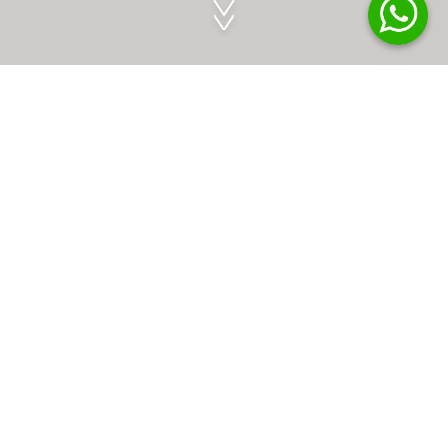
養生，內外兼調
現代人因生活、工作壓力大、休息不足、缺乏運動，身體長
期處於緊繃的狀態，容易導致荷爾蒙失調、體內積聚毒素、
腰酸背痛等。