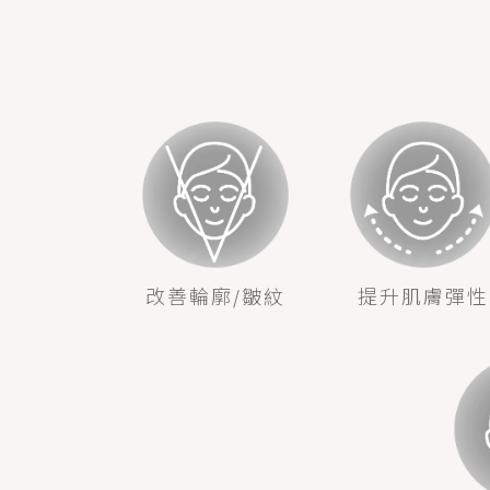
改善輪廓/皺紋
提升肌膚彈性