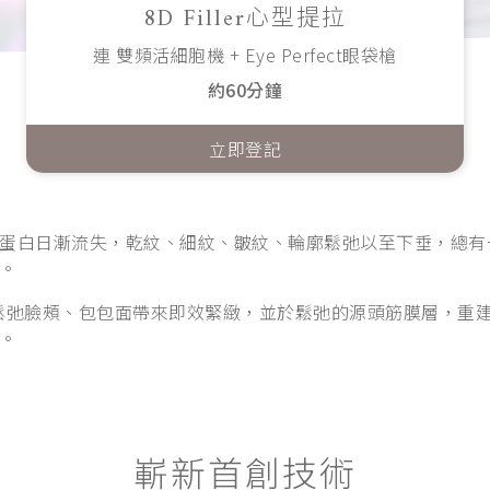
8D Filler心型提拉
連 雙頻活細胞機 + Eye Perfect眼袋槍
約60分鐘
立即登記
蛋白日漸流失，乾紋、細紋、皺紋、輪廓鬆弛以至下垂，總有
。
超聲波為鬆弛臉頰、包包面帶來即效緊緻，並於鬆弛的源頭筋膜層
。
嶄新首創技術