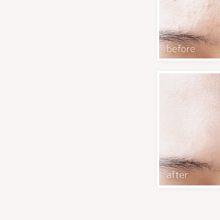
醫學級暗瘡KO療程 