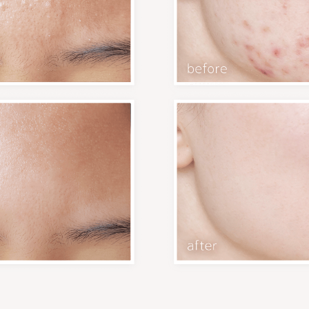
| 去暗瘡印 | 激光去暗瘡印 |