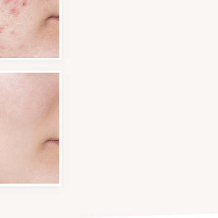
 收毛孔| 回復白滑肌