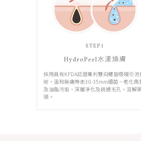
STEP1
HydroPeel水漾煥膚
採用具有KFDA認證專利雙向螺旋吸啜引流
術，溫和無痛帶走30-35mm細菌、老化角
及油脂污垢，深層淨化及疏通毛孔，溶解
頭。