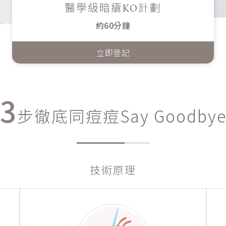
醫學級暗瘡KO計劃
約60分鐘
立即登記
3
步徹底同痘痘Say Goodby
技術原理