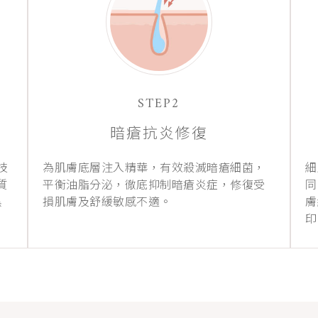
STEP2
暗瘡抗炎修復
技
為肌膚底層注入精華，有效殺滅暗瘡細菌，
細
質
平衡油脂分泌，徹底抑制暗瘡炎症，修復受
同
黑
損肌膚及舒緩敏感不適。
膚
印